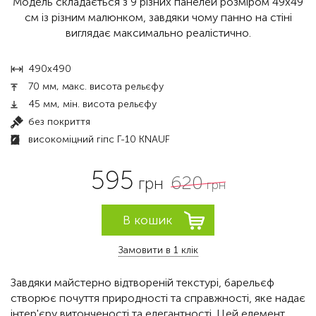
Модель складається з 9 різних панелей розміром 49х49
см із різним малюнком, завдяки чому панно на стіні
виглядає максимально реалістично.
490х490
70 мм, макс. висота рельєфу
45 мм, мін. висота рельєфу
без покриття
високоміцний гіпс Г-10 KNAUF
595
620
грн
грн
Замовити в 1 клік
Завдяки майстерно відтвореній текстурі, барельєф
створює почуття природності та справжності, яке надає
інтер'єру витонченості та елегантності. Цей елемент