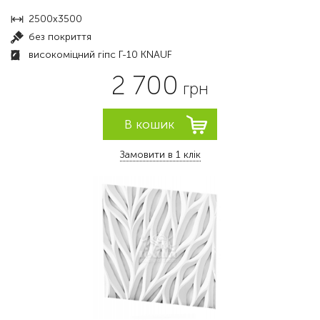
2500х3500
без покриття
високоміцний гіпс Г-10 KNAUF
2 700
грн
Замовити в 1 клік