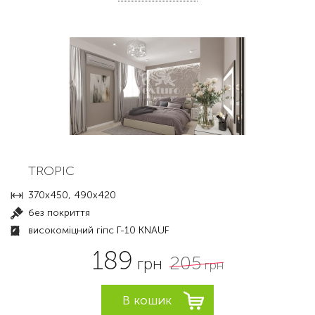
TROPIC
370х450, 490х420
без покриття
високоміцний гіпс Г-10 KNAUF
189
205
грн
грн