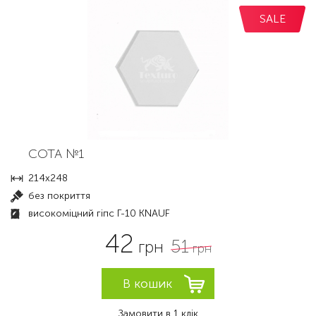
SALE
СОТА №1
214х248
без покриття
високоміцний гіпс Г-10 KNAUF
42
51
грн
грн
Замовити в 1 клік