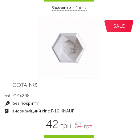
Замовити в 1 клік
SALE
СОТА №3
214х248
без покриття
високоміцний гіпс Г-10 KNAUF
42
51
грн
грн