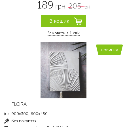
189
205
грн
грн
Замовити в 1 клік
новинка
FLORA
900х300, 600х450
без покриття