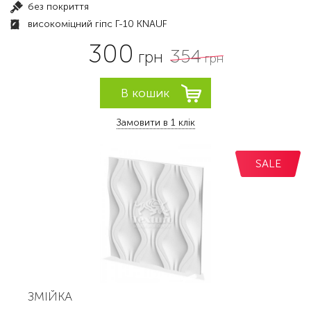
без покриття
високоміцний гіпс Г-10 KNAUF
300
354
грн
грн
Замовити в 1 клік
SALE
ЗМІЙКА