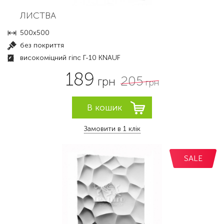
ЛИСТВА
500x500
без покриття
високоміцний гіпс Г-10 KNAUF
189
205
грн
грн
Замовити в 1 клік
SALE