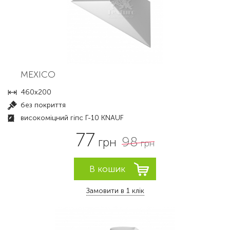
MEXICO
460x200
без покриття
високоміцний гіпс Г-10 KNAUF
77
98
грн
грн
Замовити в 1 клік