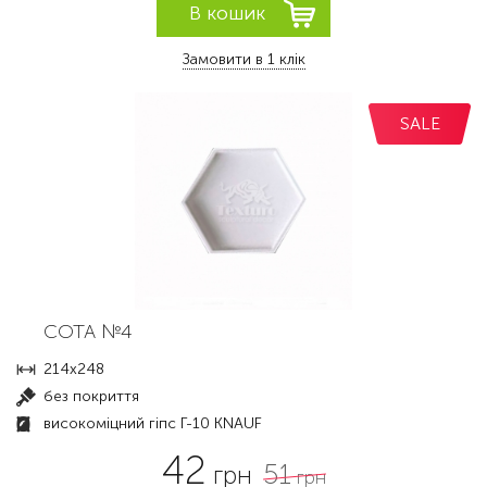
Замовити в 1 клік
SALE
СОТА №4
214х248
без покриття
високоміцний гіпс Г-10 KNAUF
42
51
грн
грн