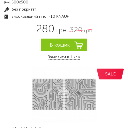
500x500
без покриття
високоміцний гіпс Г-10 KNAUF
280
320
грн
грн
Замовити в 1 клік
SALE