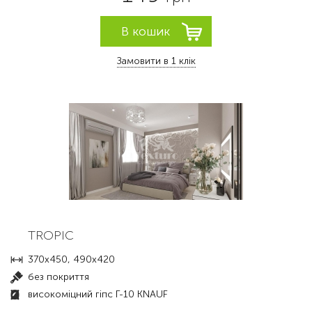
Замовити в 1 клік
TROPIC
370х450, 490х420
без покриття
високоміцний гіпс Г-10 KNAUF