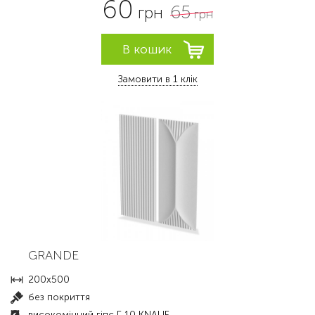
60
65
грн
грн
Замовити в 1 клік
GRANDE
200x500
без покриття
високоміцний гіпс Г-10 KNAUF