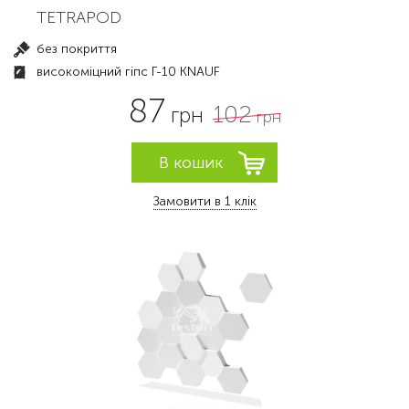
TETRAPOD
без покриття
високоміцний гіпс Г-10 KNAUF
87
102
грн
грн
Замовити в 1 клік