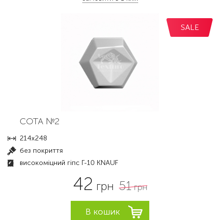
SALE
СОТА №2
214х248
без покриття
високоміцний гіпс Г-10 KNAUF
42
51
грн
грн